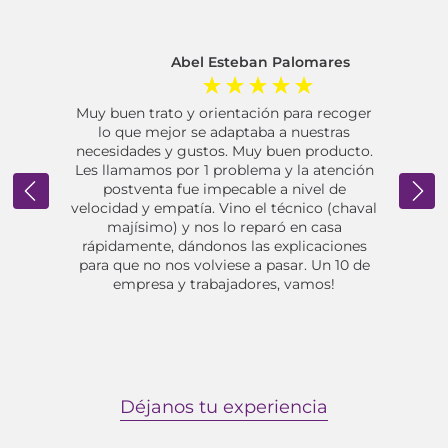
Abel Esteban Palomares
sofa,
Muy buen trato y orientación para recoger
Com
ían
lo que mejor se adaptaba a nuestras
io.
necesidades y gustos. Muy buen producto.
e
 casi
Les llamamos por 1 problema y la atención
l
presa!
postventa fue impecable a nivel de
modi
ducado
velocidad y empatía. Vino el técnico (chaval
un
acerca
majísimo) y nos lo reparó en casa
inal
rápidamente, dándonos las explicaciones
o de
para que no nos volviese a pasar. Un 10 de
s sin
empresa y trabajadores, vamos!
Déjanos tu experiencia