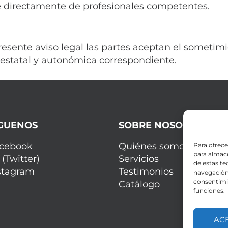
 directamente de profesionales competentes.
resente aviso legal las partes aceptan el sometimi
n estatal y autonómica correspondiente.
ÍGUENOS
SOBRE NOSOTROS
cebook
Quiénes somos
Para ofrece
para almace
 (Twitter)
Servicios
de estas t
stagram
Testimonios
navegación 
consentimie
Catálogo
funciones.
AC