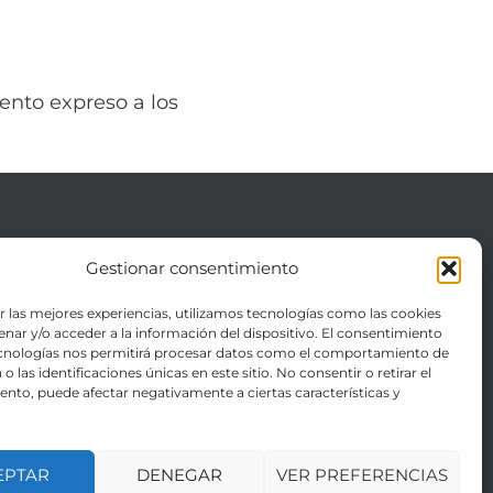
ento expreso a los
Gestionar consentimiento
INFORMACIÓN LEGAL
Catálogo
r las mejores experiencias, utilizamos tecnologías como las cookies
nar y/o acceder a la información del dispositivo. El consentimiento
Sobre nosotros
ecnologías nos permitirá procesar datos como el comportamiento de
Contacto
o las identificaciones únicas en este sitio. No consentir o retirar el
nto, puede afectar negativamente a ciertas características y
EPTAR
DENEGAR
VER PREFERENCIAS