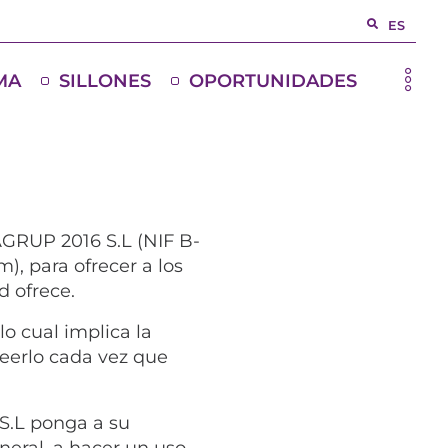
ES
MA
SILLONES
OPORTUNIDADES
GRUP 2016 S.L (NIF B-
), para ofrecer a los
d ofrece.
o cual implica la
leerlo cada vez que
S.L ponga a su
eneral, a hacer un uso