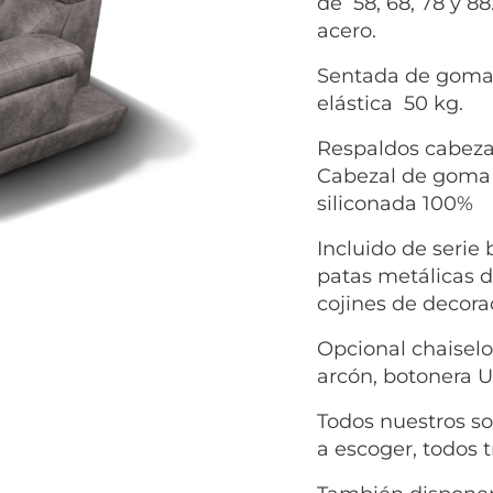
de 58, 68, 78 y 8
acero.
Sentada de goma 
elástica 50 kg.
Respaldos cabezal
Cabezal de goma e
siliconada 100%
Incluido de serie
patas metálicas d
cojines de decora
Opcional chaiselo
arcón, botonera U
Todos nuestros so
a escoger, todos t