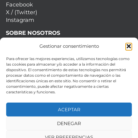
Facebook
X / (Twitter)
Instagram
SOBRE NOSOTROS
Quiénes somos
Gestionar consentimiento
Servicios
Para ofrecer las mejores experiencias, utilizamos tecnologías como
Testimonios
las cookies para almacenar y/o acceder a la información del
Catálogo
dispositivo. El consentimiento de estas tecnologías nos permitirá
procesar datos como el comportamiento de navegación o las
INFORMACIÓN LEGAL
identificaciones únicas en este sitio. No consentir o retirar el
consentimiento, puede afectar negativamente a ciertas
características y funciones.
Catálogo
Sobre nosotros
Contacto
ACEPTAR
DENEGAR
©
2026
Vallès Sofagrup 2016, SL
VER PREFERENCIAS