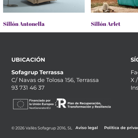
Sillón Antonella
Sillón Arlet
UBICACIÓN
S
Sofagrup Terrassa
Fa
C/ Navas de Tolosa 156, Terrassa
X /
93 731 46 37
In
Aviso legal
Política de priv
©
2026
Vallès Sofagrup 2016, SL