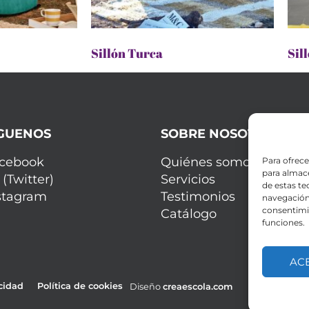
Sillón Turca
Sil
ÍGUENOS
SOBRE NOSOTROS
cebook
Quiénes somos
Para ofrece
para almace
 (Twitter)
Servicios
de estas t
stagram
Testimonios
navegación 
consentimie
Catálogo
funciones.
AC
acidad
Política de cookies
Diseño
creaescola.com